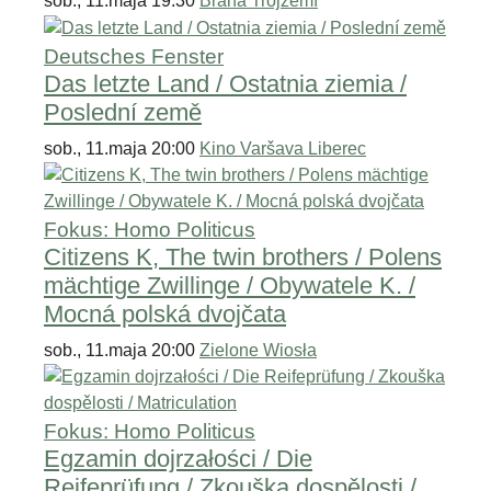
sob., 11.maja 19:30
Brána Trojzemí
Deutsches Fenster
Das letzte Land / Ostatnia ziemia /
Poslední země
sob., 11.maja 20:00
Kino Varšava Liberec
Fokus: Homo Politicus
Citizens K, The twin brothers / Polens
mächtige Zwillinge / Obywatele K. /
Mocná polská dvojčata
sob., 11.maja 20:00
Zielone Wiosła
Fokus: Homo Politicus
Egzamin dojrzałości / Die
Reifeprüfung / Zkouška dospělosti /