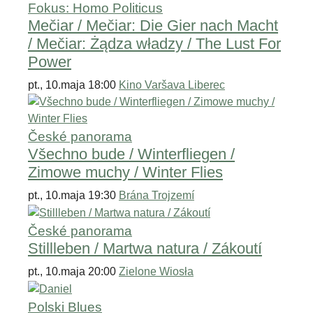
Fokus: Homo Politicus
Mečiar / Mečiar: Die Gier nach Macht
/ Mečiar: Żądza władzy / The Lust For
Power
pt., 10.maja 18:00
Kino Varšava Liberec
České panorama
Všechno bude / Winterfliegen /
Zimowe muchy / Winter Flies
pt., 10.maja 19:30
Brána Trojzemí
České panorama
Stillleben / Martwa natura / Zákoutí
pt., 10.maja 20:00
Zielone Wiosła
Polski Blues