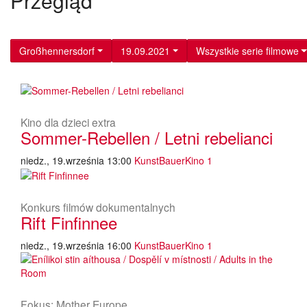
Przegląd
Großhennersdorf
19.09.2021
Wszystkie serie filmowe
Kino dla dzieci extra
Sommer-Rebellen / Letni rebelianci
niedz., 19.września 13:00
KunstBauerKino 1
Konkurs filmów dokumentalnych
Rift Finfinnee
niedz., 19.września 16:00
KunstBauerKino 1
Fokus: Mother Europe