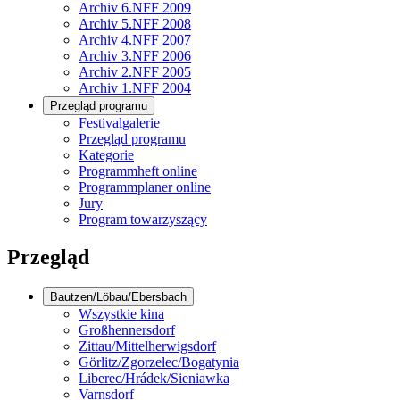
Archiv 6.NFF 2009
Archiv 5.NFF 2008
Archiv 4.NFF 2007
Archiv 3.NFF 2006
Archiv 2.NFF 2005
Archiv 1.NFF 2004
Przegląd programu
Festivalgalerie
Przegląd programu
Kategorie
Programmheft online
Programmplaner online
Jury
Program towarzyszący
Przegląd
Bautzen/Löbau/Ebersbach
Wszystkie kina
Großhennersdorf
Zittau/Mittelherwigsdorf
Görlitz/Zgorzelec/Bogatynia
Liberec/Hrádek/Sieniawka
Varnsdorf