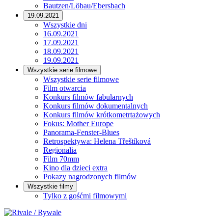
Bautzen/Löbau/Ebersbach
19.09.2021
Wszystkie dni
16.09.2021
17.09.2021
18.09.2021
19.09.2021
Wszystkie serie filmowe
Wszystkie serie filmowe
Film otwarcia
Konkurs filmów fabularnych
Konkurs filmów dokumentalnych
Konkurs filmów krótkometrtażowych
Fokus: Mother Europe
Panorama-Fenster-Blues
Retrospektywa: Helena Třeštíková
Regionalia
Film 70mm
Kino dla dzieci extra
Pokazy nagrodzonych filmów
Wszystkie filmy
Tylko z gośćmi filmowymi