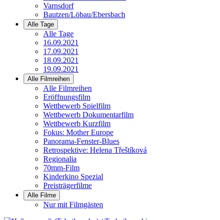
Varnsdorf
Bautzen/Löbau/Ebersbach
Alle Tage
Alle Tage
16.09.2021
17.09.2021
18.09.2021
19.09.2021
Alle Filmreihen
Alle Filmreihen
Eröffnungsfilm
Wettbewerb Spielfilm
Wettbewerb Dokumentarfilm
Wettbewerb Kurzfilm
Fokus: Mother Europe
Panorama-Fenster-Blues
Retrospektive: Helena Třeštíková
Regionalia
70mm-Film
Kinderkino Spezial
Preisträgerfilme
Alle Filme
Nur mit Filmgästen