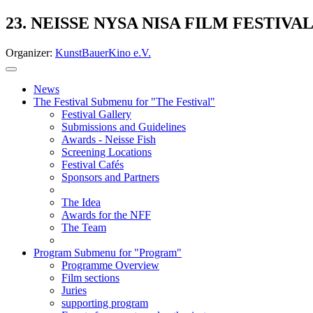
23. NEISSE NYSA NISA FILM FESTIVA
Organizer:
KunstBauerKino e.V.
News
The Festival
Submenu for "The Festival"
Festival Gallery
Submissions and Guidelines
Awards - Neisse Fish
Screening Locations
Festival Cafés
Sponsors and Partners
The Idea
Awards for the NFF
The Team
Program
Submenu for "Program"
Programme Overview
Film sections
Juries
supporting program