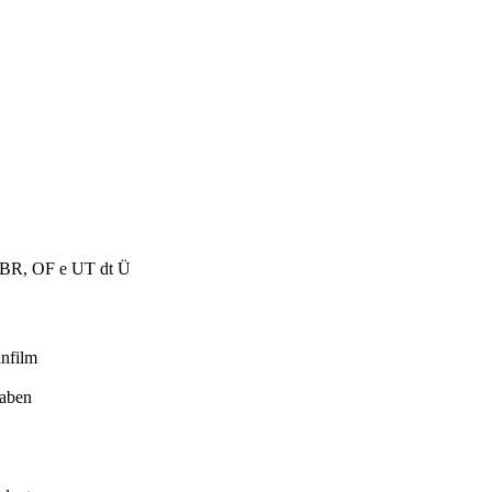
n. BR, OF e UT dt Ü
anfilm
haben