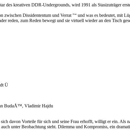
pstar des kreativen DDR-Undergrounds, wird 1991 als Stasizuträger er
n zwischen Dissidententum und Verrat "“ und was es bedeutet, mit Lü
nder reden, zum Reden bewegt und sie virtuell wieder an den Tisch gese
 dt Ü
 Jan BudaÅ™, Vladimir Hajdu
h davon Vorteile für sich und seine Frau erhofft, willigt er ein. Als na
bst auch unter Beobachtung steht. Dilemma und Kompromiss, ein dramati