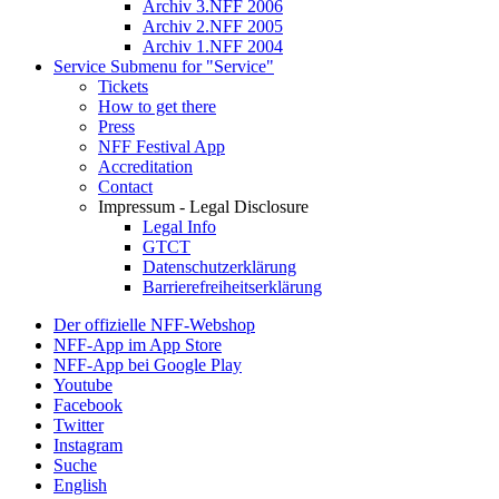
Archiv 3.NFF 2006
Archiv 2.NFF 2005
Archiv 1.NFF 2004
Service
Submenu for "Service"
Tickets
How to get there
Press
NFF Festival App
Accreditation
Contact
Impressum - Legal Disclosure
Legal Info
GTCT
Datenschutzerklärung
Barrierefreiheitserklärung
Der offizielle NFF-Webshop
NFF-App im App Store
NFF-App bei Google Play
Youtube
Facebook
Twitter
Instagram
Suche
English