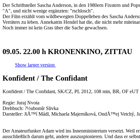
Der Schriftsteller Sascha Anderson, in den 1980ern Fixstern und Po
"A", und nicht wenige ergänzten: "rschlosch".
Der Film erzählt vom wildbewegten Doppelleben des Sascha Anderso
Verräters zu leben. Annekatrin Hendel hat die, die nicht mehr miteina
Noch immer ist kein Gras über die Sache gewachsen.
09.05. 22.00 h KRONENKINO, ZITTAU
Show larger version
Konfident / The Confidant
Konfident / The Confidant, SK/CZ, PL 2012, 108 min, BR, OF eUT
Regie: Juraj Nvota
Drehbuch: ?½ubomí­r Slivka
Darsteller: JiÅ™í­ Mádl, Michaela Majerní­ková, OndÅ™ej Vetchý,
Der Amateurfunker Adam wird ins Innenministerium versetzt. Weil er sic
ausschließlich darum geht, andere auszuspionieren. Und dass er sel