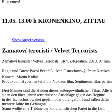
Elementen!
11.05. 13.00 h KRONENKINO, ZITTAU
Show larger version
Zamatoví­ teroristi / Velvet Terrorists
Zamatoví­ teroristi / Velvet Terrorists. SK/CZ/Kroatien. 2013, 87 mi
Regie und Buch: Pavol Pekar?í­k, Ivan Ostrochovský, Peter Kerekes
Kamera: Martin Kollár
Produktion: Hypermarket Film, Nukleus film, Sentimentalfilm, partiz
Drei Männer sind die Helden dieses außergewöhnlichen Films. Alle 
sie in den 80er Jahren terroristische Anschläge gegen das Regime
in der Tschechoslowakei geplant oder durchgeführt und saßen dafür
mehrere Jahre im Gefängnis.
Stano wollte eine Tribüne der kommunistischen Partei in die Luft