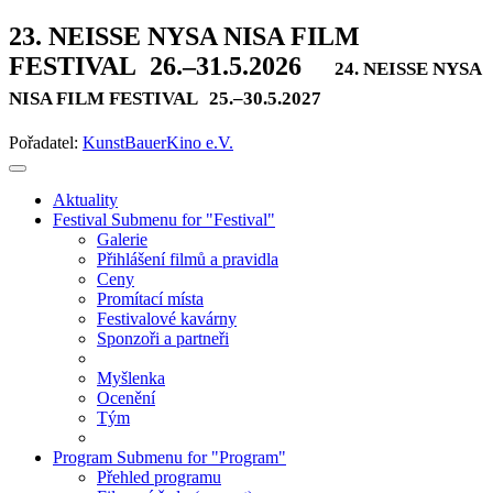
23. NEISSE NYSA NISA FILM
FESTIVAL
26.–31.5.2026
24. NEISSE NYSA
NISA FILM FESTIVAL
25.–30.5.2027
Pořadatel:
KunstBauerKino e.V.
Aktuality
Festival
Submenu for "Festival"
Galerie
Přihlášení filmů a pravidla
Ceny
Promítací místa
Festivalové kavárny
Sponzoři a partneři
Myšlenka
Ocenění
Tým
Program
Submenu for "Program"
Přehled programu