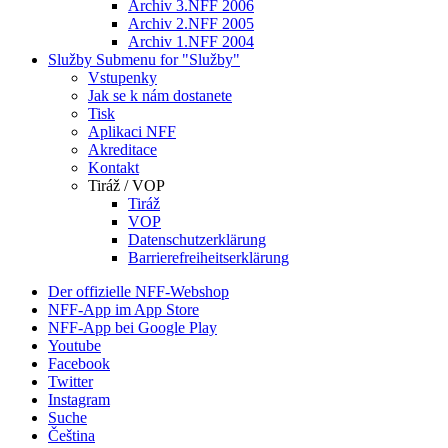
Archiv 3.NFF 2006
Archiv 2.NFF 2005
Archiv 1.NFF 2004
Služby
Submenu for "Služby"
Vstupenky
Jak se k nám dostanete
Tisk
Aplikaci NFF
Akreditace
Kontakt
Tiráž / VOP
Tiráž
VOP
Datenschutzerklärung
Barrierefreiheitserklärung
Der offizielle NFF-Webshop
NFF-App im App Store
NFF-App bei Google Play
Youtube
Facebook
Twitter
Instagram
Suche
Čeština