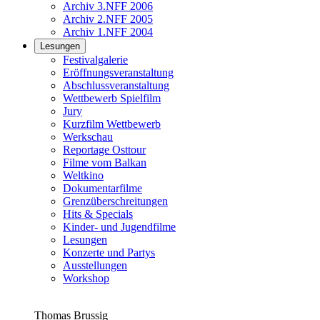
Archiv 3.NFF 2006
Archiv 2.NFF 2005
Archiv 1.NFF 2004
Lesungen
Festivalgalerie
Eröffnungsveranstaltung
Abschlussveranstaltung
Wettbewerb Spielfilm
Jury
Kurzfilm Wettbewerb
Werkschau
Reportage Osttour
Filme vom Balkan
Weltkino
Dokumentarfilme
Grenzüberschreitungen
Hits & Specials
Kinder- und Jugendfilme
Lesungen
Konzerte und Partys
Ausstellungen
Workshop
Thomas Brussig