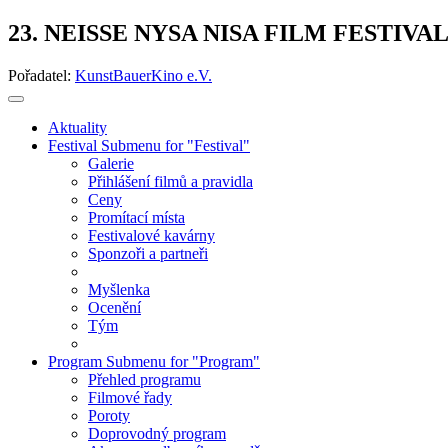
23. NEISSE NYSA NISA FILM FESTIVA
Pořadatel:
KunstBauerKino e.V.
Aktuality
Festival
Submenu for "Festival"
Galerie
Přihlášení filmů a pravidla
Ceny
Promítací místa
Festivalové kavárny
Sponzoři a partneři
Myšlenka
Ocenění
Tým
Program
Submenu for "Program"
Přehled programu
Filmové řady
Poroty
Doprovodný program