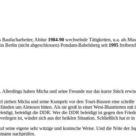
 Baufacharbeiter, Abitur
1984-90
wechselnde Tätigkeiten, u.a. als Muse
in Berlin (nicht abgeschlossen) Potsdam-Babelsberg seit
1995
freiberuf
. Allerdings haben Micha und seine Freunde nur das kurze Stück erwischt
el ziehen Micha und seine Kumpels vor den Touri-Bussen eine schrille 
änden um Almosen bitten. Als sie groß in einer West-Illustrierten mit
beleidigt, beleidigt die DDR. Wer die DDR beleidigt ist gegen den Fri
erlegen ist, windet sich aus der heiklen Situation. Schließlich hat er i
f seine eigene sehr witzige und komische Weise. Und die Nöte der Jug
ßmann nachprüfen.