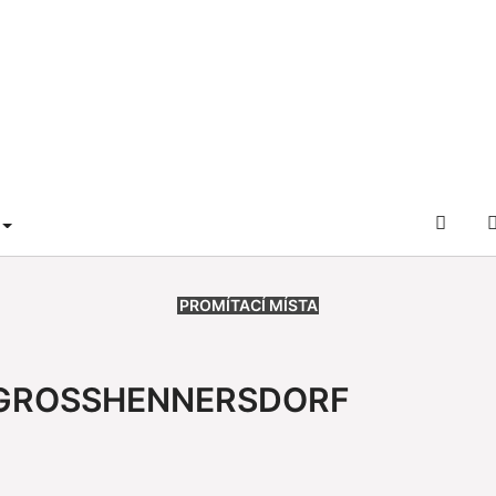
L
DER
RAM"
U FOR "SLUŽBY"
OFFIZ
NFF-
WEB
PROMÍTACÍ MÍSTA
 GROSSHENNERSDORF