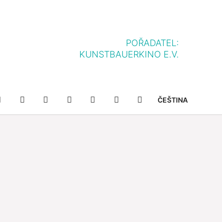
POŘADATEL:
KUNSTBAUERKINO E.V.
NFF-
NFF-
YOUTUBE
FACEBOOK
TWITTER
INSTAGRAM
SUCHE
ČEŠTINA
IELLE
APP
APP
IM
BEI
SHOP
APP
GOOGLE
STORE
PLAY