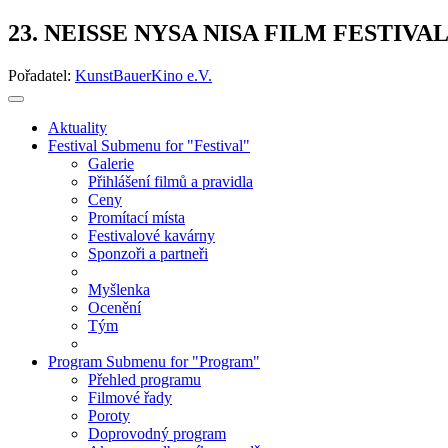
23. NEISSE NYSA NISA FILM FESTIVA
Pořadatel:
KunstBauerKino e.V.
Aktuality
Festival
Submenu for "Festival"
Galerie
Přihlášení filmů a pravidla
Ceny
Promítací místa
Festivalové kavárny
Sponzoři a partneři
Myšlenka
Ocenění
Tým
Program
Submenu for "Program"
Přehled programu
Filmové řady
Poroty
Doprovodný program