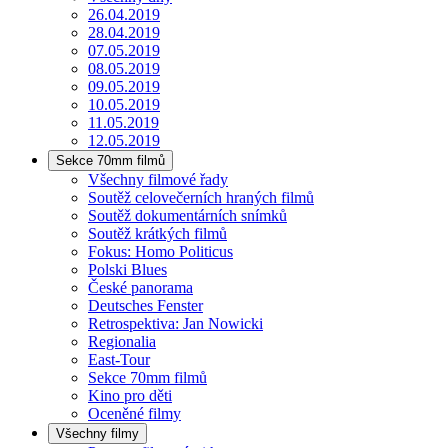
26.04.2019
28.04.2019
07.05.2019
08.05.2019
09.05.2019
10.05.2019
11.05.2019
12.05.2019
Sekce 70mm filmů
Všechny filmové řady
Soutěž celovečerních hraných filmů
Soutěž dokumentárních snímků
Soutěž krátkých filmů
Fokus: Homo Politicus
Polski Blues
České panorama
Deutsches Fenster
Retrospektiva: Jan Nowicki
Regionalia
East-Tour
Sekce 70mm filmů
Kino pro děti
Oceněné filmy
Všechny filmy