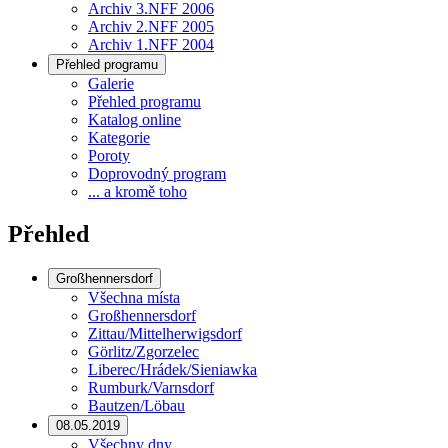
Archiv 3.NFF 2006
Archiv 2.NFF 2005
Archiv 1.NFF 2004
Přehled programu
Galerie
Přehled programu
Katalog online
Kategorie
Poroty
Doprovodný program
... a kromě toho
Přehled
Großhennersdorf
Všechna místa
Großhennersdorf
Zittau/Mittelherwigsdorf
Görlitz/Zgorzelec
Liberec/Hrádek/Sieniawka
Rumburk/Varnsdorf
Bautzen/Löbau
08.05.2019
Všechny dny