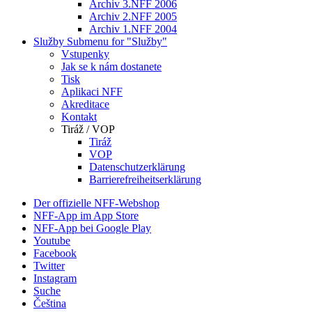
Archiv 3.NFF 2006
Archiv 2.NFF 2005
Archiv 1.NFF 2004
Služby
Submenu for "Služby"
Vstupenky
Jak se k nám dostanete
Tisk
Aplikaci NFF
Akreditace
Kontakt
Tiráž / VOP
Tiráž
VOP
Datenschutzerklärung
Barrierefreiheitserklärung
Der offizielle NFF-Webshop
NFF-App im App Store
NFF-App bei Google Play
Youtube
Facebook
Twitter
Instagram
Suche
Čeština