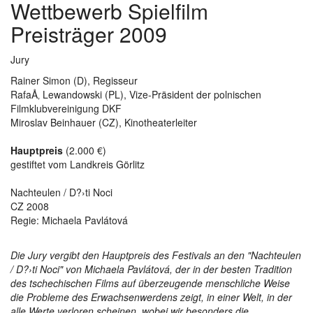
Wettbewerb Spielfilm
Preisträger 2009
Jury
Rainer Simon (D), Regisseur
RafaÅ‚ Lewandowski (PL), Vize-Präsident der polnischen
Filmklubvereinigung DKF
Miroslav Beinhauer (CZ), Kinotheaterleiter
Hauptpreis
(2.000 €)
gestiftet vom Landkreis Görlitz
Nachteulen / D?›ti Noci
CZ 2008
Regie: Michaela Pavlátová
Die Jury vergibt den Hauptpreis des Festivals an den "Nachteulen
/ D?›ti Noci" von Michaela Pavlátová, der in der besten Tradition
des tschechischen Films auf überzeugende menschliche Weise
die Probleme des Erwachsenwerdens zeigt, in einer Welt, in der
alle Werte verloren scheinen, wobei wir besonders die