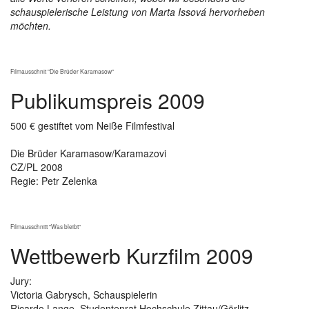
schauspielerische Leistung von Marta Issová hervorheben
möchten.
Filmausschnit "Die Brüder Karamasow"
Publikumspreis 2009
500 € gestiftet vom Neiße Filmfestival
Die Brüder Karamasow/Karamazovi
CZ/PL 2008
Regie: Petr Zelenka
Filmausschnitt "Was bleibt"
Wettbewerb Kurzfilm 2009
Jury:
Victoria Gabrysch, Schauspielerin
Ricardo Lange, Studentenrat Hochschule Zittau/Görlitz