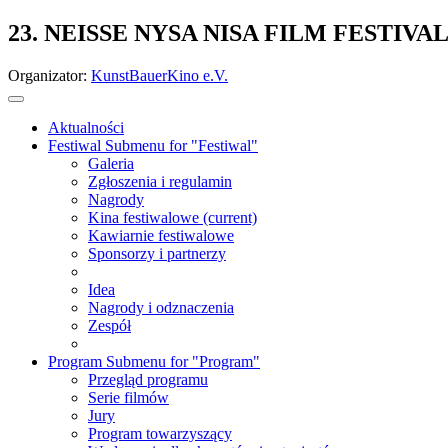
23. NEISSE NYSA NISA FILM FESTIVA
Organizator:
KunstBauerKino e.V.
Aktualności
Festiwal
Submenu for "Festiwal"
Galeria
Zgłoszenia i regulamin
Nagrody
Kina festiwalowe
(current)
Kawiarnie festiwalowe
Sponsorzy i partnerzy
Idea
Nagrody i odznaczenia
Zespół
Program
Submenu for "Program"
Przegląd programu
Serie filmów
Jury
Program towarzyszący