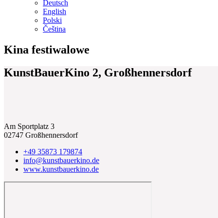
Deutsch
English
Polski
Čeština
Kina festiwalowe
KunstBauerKino 2, Großhennersdorf
Am Sportplatz 3
02747 Großhennersdorf
+49 35873 179874
info@kunstbauerkino.de
www.kunstbauerkino.de