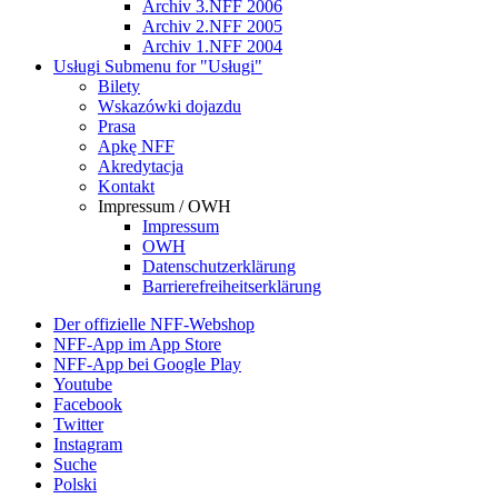
Archiv 3.NFF 2006
Archiv 2.NFF 2005
Archiv 1.NFF 2004
Usługi
Submenu for "Usługi"
Bilety
Wskazówki dojazdu
Prasa
Apkę NFF
Akredytacja
Kontakt
Impressum / OWH
Impressum
OWH
Datenschutzerklärung
Barrierefreiheitserklärung
Der offizielle NFF-Webshop
NFF-App im App Store
NFF-App bei Google Play
Youtube
Facebook
Twitter
Instagram
Suche
Polski