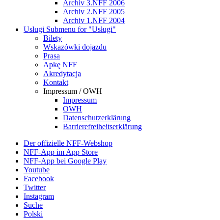
Archiv 3.NFF 2006
Archiv 2.NFF 2005
Archiv 1.NFF 2004
Usługi
Submenu for "Usługi"
Bilety
Wskazówki dojazdu
Prasa
Apkę NFF
Akredytacja
Kontakt
Impressum / OWH
Impressum
OWH
Datenschutzerklärung
Barrierefreiheitserklärung
Der offizielle NFF-Webshop
NFF-App im App Store
NFF-App bei Google Play
Youtube
Facebook
Twitter
Instagram
Suche
Polski