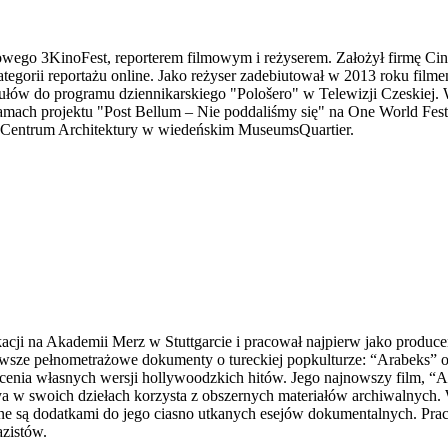
owego 3KinoFest, reporterem filmowym i reżyserem. Założył firmę Ci
egorii reportażu online. Jako reżyser zadebiutował w 2013 roku film
ów do programu dziennikarskiego "Pološero" w Telewizji Czeskiej. W
 ramach projektu "Post Bellum – Nie poddaliśmy się" na One World Fes
w Centrum Architektury w wiedeńskim MuseumsQuartier.
cji na Akademii Merz w Stuttgarcie i pracował najpierw jako produce
sze pełnometrażowe dokumenty o tureckiej popkulturze: “Arabeks” o
ęcenia własnych wersji hollywoodzkich hitów. Jego najnowszy film, “
w swoich dziełach korzysta z obszernych materiałów archiwalnych. 
lne są dodatkami do jego ciasno utkanych esejów dokumentalnych. Prac
azistów.