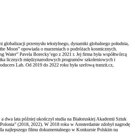
 globalizacji przemysłu tekstylnego, dynamiki globalnego południa,
to the Moon” opowiada o marzeniach o podróżach kosmicznych.
ing Water” Pavela Borecky’ego z 2021 r. Jej firma była współtwórcą
entka licznych międzynarodowych programów szkoleniowych i
oducers Lab. Od 2019 do 2022 roku była szefową tranzit.cz,
 dwa lata później ukończył studia na Białoruskiej Akademii Sztuk
de Polonia” (2018, 2022). W 2018 roku w Amsterdamie zdobył nagrodę
a najlepszego filmu dokumentalnego w Konkursie Polskim na