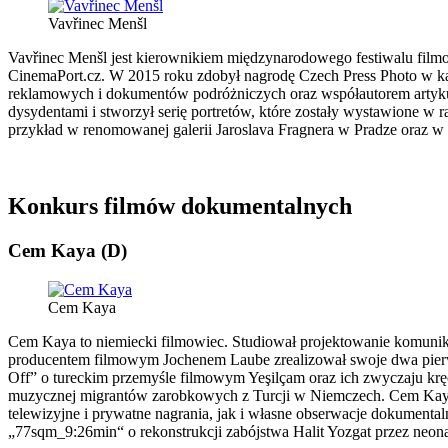
Vavřinec Menšl
Vavřinec Menšl jest kierownikiem międzynarodowego festiwalu film
CinemaPort.cz. W 2015 roku zdobył nagrodę Czech Press Photo w kat
reklamowych i dokumentów podróżniczych oraz współautorem artykuł
dysydentami i stworzył serię portretów, które zostały wystawione w
przykład w renomowanej galerii Jaroslava Fragnera w Pradze oraz 
Konkurs filmów dokumentalnych
Cem Kaya (D)
Cem Kaya
Cem Kaya to niemiecki filmowiec. Studiował projektowanie komunika
producentem filmowym Jochenem Laube zrealizował swoje dwa pierw
Off” o tureckim przemyśle filmowym Yeşilçam oraz ich zwyczaju kr
muzycznej migrantów zarobkowych z Turcji w Niemczech. Cem Kaya 
telewizyjne i prywatne nagrania, jak i własne obserwacje dokumenta
„77sqm_9:26min“ o rekonstrukcji zabójstwa Halit Yozgat przez neon