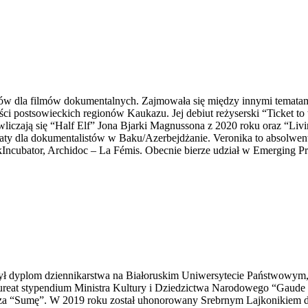
mów dla filmów dokumentalnych. Zajmowała się między innymi tematami
ści postsowieckich regionów Kaukazu. Jej debiut reżyserski “Ticket 
 wliczają się “Half Elf” Jona Bjarki Magnussona z 2020 roku oraz “Liv
taty dla dokumentalistów w Baku/Azerbejdżanie. Veronika to absolw
Incubator, Archidoc – La Fémis. Obecnie bierze udział w Emerging Pr
ył dyplom dziennikarstwa na Białoruskim Uniwersytecie Państwowym, a
. Laureat stypendium Ministra Kultury i Dziedzictwa Narodowego “Gau
a “Sumę”. W 2019 roku został uhonorowany Srebrnym Lajkonikiem dl