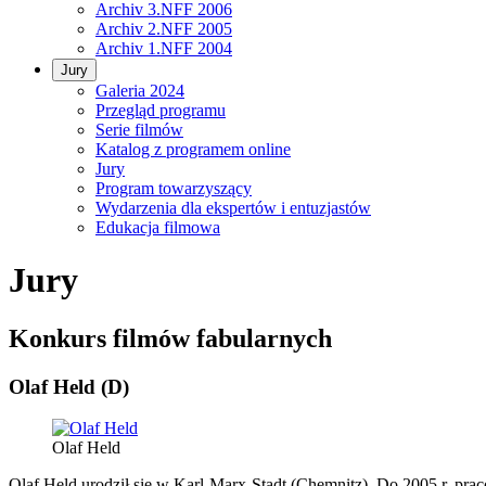
Archiv 3.NFF 2006
Archiv 2.NFF 2005
Archiv 1.NFF 2004
Jury
Galeria 2024
Przegląd programu
Serie filmów
Katalog z programem online
Jury
Program towarzyszący
Wydarzenia dla ekspertów i entuzjastów
Edukacja filmowa
Jury
Konkurs filmów fabularnych
Olaf Held (D)
Olaf Held
Olaf Held urodził się w Karl-Marx-Stadt (Chemnitz). Do 2005 r. p