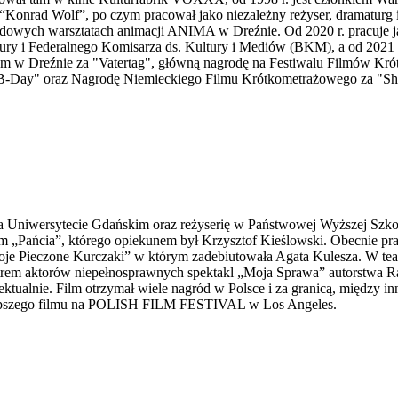
“Konrad Wolf”, po czym pracował jako niezależny reżyser, dramaturg i 
owych warsztatach animacji ANIMA w Dreźnie. Od 2020 r. pracuje j
ry i Federalnego Komisarza ds. Kultury i Mediów (BKM), a od 2021 r
wym w Dreźnie za "Vatertag", główną nagrodę na Festiwalu Filmów K
"B-Day" oraz Nagrodę Niemieckiego Filmu Krótkometrażowego za "Sho
a Uniwersytecie Gdańskim oraz reżyserię w Państwowej Wyższej Szkol
 „Pańcia”, którego opiekunem był Krzysztof Kieślowski. Obecnie pracu
Moje Pieczone Kurczaki” w którym zadebiutowała Agata Kulesza. W te
trem aktorów niepełnosprawnych spektakl „Moja Sprawa” autorstwa R
ektualnie. Film otrzymał wiele nagród w Polsce i za granicą, międ
ajlepszego filmu na POLISH FILM FESTIVAL w Los Angeles.