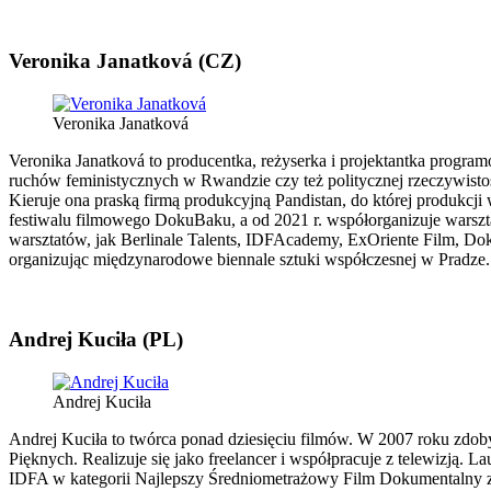
Veronika Janatková (CZ)
Veronika Janatková
Veronika Janatková to producentka, reżyserka i projektantka progra
ruchów feministycznych w Rwandzie czy też politycznej rzeczywisto
Kieruje ona praską firmą produkcyjną Pandistan, do której produkcji
festiwalu filmowego DokuBaku, a od 2021 r. współorganizuje warsz
warsztatów, jak Berlinale Talents, IDFAcademy, ExOriente Film, Dok
organizując międzynarodowe biennale sztuki współczesnej w Pradze.
Andrej Kuciła (PL)
Andrej Kuciła
Andrej Kuciła to twórca ponad dziesięciu filmów. W 2007 roku zdob
Pięknych. Realizuje się jako freelancer i współpracuje z telewizją
IDFA w kategorii Najlepszy Średniometrażowy Film Dokumentalny z