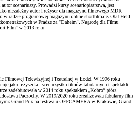
autor scenariuszy. Prowadzi kursy scenariopisarstwa, jest
ako niezależny autor i reżyser dla magazynu filmowego MDR
. w radzie programowej magazynu online shortfilm.de. Olaf Held
rótkometrażowych w Pradze za "Daheim", Nagrodę dla Filmu
rt Film" w 2013 roku.
e Filmowej Telewizyjnej i Teatralnej w Łodzi. W 1996 roku
je jako reżyserka i scenarzystka filmów fabularnych i spektakli
atrze zadebiutowała w 2014 roku spektaklem „Kobro” pióra
adosława Paczochy. W 2019/2020 roku zrealizowała fabularny film
zy innymi: Grand Prix na festiwalu OFFCAMERA w Krakowie, Grand