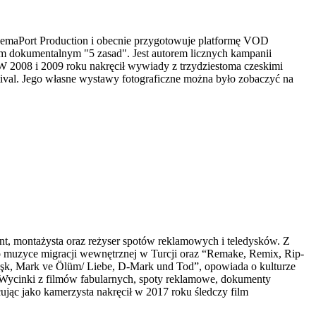
nemaPort Production i obecnie przygotowuje platformę VOD
em dokumentalnym "5 zasad". Jest autorem licznych kampanii
 2008 i 2009 roku nakręcił wywiady z trzydziestoma czeskimi
tival. Jego własne wystawy fotograficzne można było zobaczyć na
nt, montażysta oraz reżyser spotów reklamowych i teledysków. Z
 muzyce migracji wewnętrznej w Turcji oraz “Remake, Remix, Rip-
Aşk, Mark ve Ölüm/ Liebe, D-Mark und Tod”, opowiada o kulturze
Wycinki z filmów fabularnych, spoty reklamowe, dokumenty
ując jako kamerzysta nakręcił w 2017 roku śledczy film