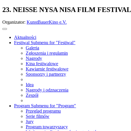
23. NEISSE NYSA NISA FILM FESTIVA
Organizator:
KunstBauerKino e.V.
Aktualności
Festiwal
Submenu for "Festiwal"
Galeria
Zgłoszenia i regulamin
Nagrody
Kina festiwalowe
Kawiarnie festiwalowe
Sponsorzy i partnerzy
Idea
Nagrody i odznaczenia
Zespół
Program
Submenu for "Program"
Przegląd programu
Serie filmów
Jury
Program towarzyszący