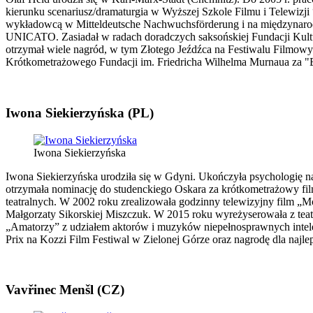
kierunku scenariusz/dramaturgia w Wyższej Szkole Filmu i Telewizji 
wykładowcą w Mitteldeutsche Nachwuchsförderung i na międzynarod
UNICATO. Zasiadał w radach doradczych saksońskiej Fundacji Kultu
otrzymał wiele nagród, w tym Złotego Jeźdźca na Festiwalu Filmo
Krótkometrażowego Fundacji im. Friedricha Wilhelma Murnaua za 
Iwona Siekierzyńska (PL)
Iwona Siekierzyńska
Iwona Siekierzyńska urodziła się w Gdyni. Ukończyła psychologię n
otrzymała nominację do studenckiego Oskara za krótkometrażowy film
teatralnych. W 2002 roku zrealizowała godzinny telewizyjny film „
Małgorzaty Sikorskiej Miszczuk. W 2015 roku wyreżyserowała z tea
„Amatorzy” z udziałem aktorów i muzyków niepełnosprawnych intel
Prix na Kozzi Film Festiwal w Zielonej Górze oraz nagrodę dla n
Vavřinec Menšl (CZ)