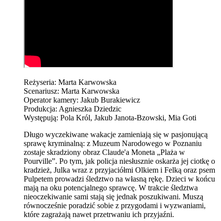
Reżyseria: Marta Karwowska
Scenariusz: Marta Karwowska
Operator kamery: Jakub Burakiewicz
Produkcja: Agnieszka Dziedzic
Występują: Pola Król, Jakub Janota-Bzowski, Mia Goti
Długo wyczekiwane wakacje zamieniają się w pasjonującą
sprawę kryminalną: z Muzeum Narodowego w Poznaniu
zostaje skradziony obraz Claude'a Moneta „Plaża w
Pourville”. Po tym, jak policja niesłusznie oskarża jej ciotkę o
kradzież, Julka wraz z przyjaciółmi Olkiem i Felką oraz psem
Pulpetem prowadzi śledztwo na własną rękę. Dzieci w końcu
mają na oku potencjalnego sprawcę. W trakcie śledztwa
nieoczekiwanie sami stają się jednak poszukiwani. Muszą
równocześnie poradzić sobie z przygodami i wyzwaniami,
które zagrażają nawet przetrwaniu ich przyjaźni.