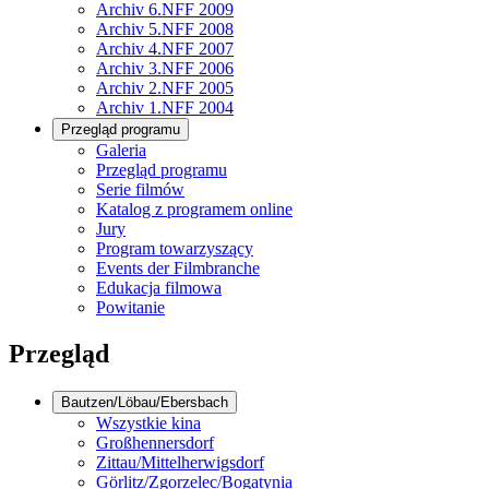
Archiv 6.NFF 2009
Archiv 5.NFF 2008
Archiv 4.NFF 2007
Archiv 3.NFF 2006
Archiv 2.NFF 2005
Archiv 1.NFF 2004
Przegląd programu
Galeria
Przegląd programu
Serie filmów
Katalog z programem online
Jury
Program towarzyszący
Events der Filmbranche
Edukacja filmowa
Powitanie
Przegląd
Bautzen/Löbau/Ebersbach
Wszystkie kina
Großhennersdorf
Zittau/Mittelherwigsdorf
Görlitz/Zgorzelec/Bogatynia