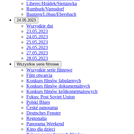
Liberec/Hrádek/Sieniawka
Rumburk/Varnsdorf
Bautzen/Löbau/Ebersbach
24.05.2023
Wszystkie dni
23.05.2023
24.05.2023
25.05.2023
26.05.2023
27.05.2023
28.05.2023
Wszystkie serie filmowe
Wszystkie serie filmowe
Film otwarcia
Konkurs filmów fabularnych
Konkurs filmów dokumentalnych
Konkurs filmów krótkometrtażowych
Fokus: Post Soviet Union
Polski Blues
České panorama
Deutsches Fenster
Regionalia
Panorama Weekend
Kino dla dzieci