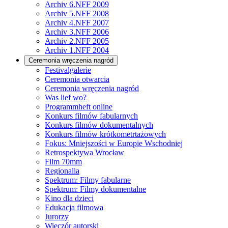
Archiv 6.NFF 2009
Archiv 5.NFF 2008
Archiv 4.NFF 2007
Archiv 3.NFF 2006
Archiv 2.NFF 2005
Archiv 1.NFF 2004
Ceremonia wręczenia nagród
Festivalgalerie
Ceremonia otwarcia
Ceremonia wręczenia nagród
Was lief wo?
Programmheft online
Konkurs filmów fabularnych
Konkurs filmów dokumentalnych
Konkurs filmów krótkometrtażowych
Fokus: Mniejszości w Europie Wschodniej
Retrospektywa Wrocław
Film 70mm
Regionalia
Spektrum: Filmy fabularne
Spektrum: Filmy dokumentalne
Kino dla dzieci
Edukacja filmowa
Jurorzy
Wieczór autorski