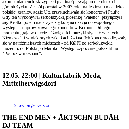
akompaniamencie skrzypiec i pianina śpiewają po niemiecku i
górnołużycku. Zespół powstał w 2007 roku na festiwalu niedaleko
polskiej granicy, gdzie Uta przysłuchiwała się koncertowi Paul’a.
Gdy ten wykonywał serbołużycką piosenkę "Palenc", przyłączyła
się. Krótko potem nadarzyła się kolejna okazja do wspólnego
występu – improwizowanego koncertu w Berlinie. Od tego
momentu grają w duecie. Dźwięki ich muzyki słychać w całych
Niemczech i w niektórych zakątkach świata. Ich koncerty odbywały
się w najróżniejszych miejscach - od KØPI po serbołużyckie
muzeum, od Polski po Maroko. Występ rozpocznie pokaz filmu
"Podróż w nieznane".
12.05. 22:00 | Kulturfabrik Meda,
Mittelherwigsdorf
Show larger version
THE END MEN + ÄKTSCHN BUDÄH
DJ TEAM