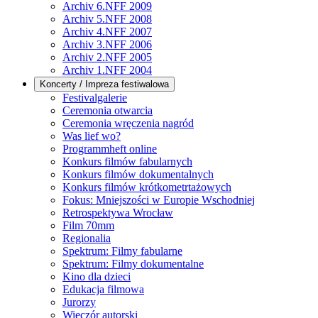
Archiv 6.NFF 2009
Archiv 5.NFF 2008
Archiv 4.NFF 2007
Archiv 3.NFF 2006
Archiv 2.NFF 2005
Archiv 1.NFF 2004
Koncerty / Impreza festiwalowa
Festivalgalerie
Ceremonia otwarcia
Ceremonia wręczenia nagród
Was lief wo?
Programmheft online
Konkurs filmów fabularnych
Konkurs filmów dokumentalnych
Konkurs filmów krótkometrtażowych
Fokus: Mniejszości w Europie Wschodniej
Retrospektywa Wrocław
Film 70mm
Regionalia
Spektrum: Filmy fabularne
Spektrum: Filmy dokumentalne
Kino dla dzieci
Edukacja filmowa
Jurorzy
Wieczór autorski