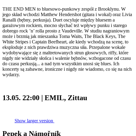
THE END MEN to bluesowo-punkowy zespół z Brooklynu. W
jego skład wchodzi Matthew Hendershot (gitara i wokal) oraz Livia
Ranalli (bębny, perkusja). Duet oscyluje między bluesem a
garażowym rockiem, mocno słychać też wpływy punku i starego
dobrego rock ’n’ rolla prosto z Vaudeville. W studiu nagraniowym
może i brzmią jak mieszanka Toma Waits, The Black Keys, The
White Stripes i Captain Beefheart, ale kiedy wchodzą na scenę, to
eksploduje z nich prawdziwa muzyczna siła. Przepalone wokale
wydobywające się z maltretowanych strun głosowych, riffy, które
nigdy nie widziały słońca i walenie bębnów, wzbogacone od czasu
do czasu perkusją... a nad tym wszystkim unosi się blues. Ich
koncerty są zabawne, ironiczne i nigdy nie wiadomo, co się na nich
wydarzy.
13.05. 22:00 | EMIL, Zittau
Show larger version
Pepek a Námořník