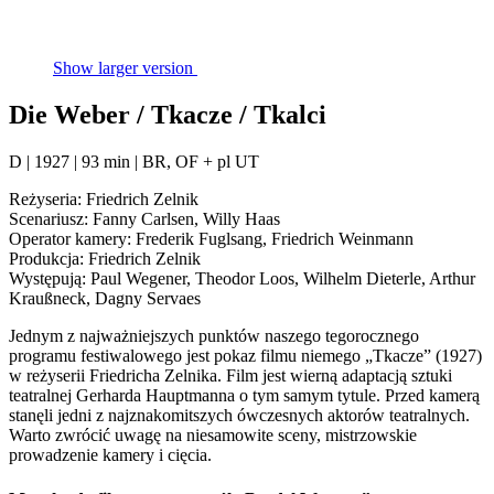
Show larger version
Die Weber / Tkacze / Tkalci
D | 1927 | 93 min | BR, OF + pl UT
Reżyseria: Friedrich Zelnik
Scenariusz: Fanny Carlsen, Willy Haas
Operator kamery: Frederik Fuglsang, Friedrich Weinmann
Produkcja: Friedrich Zelnik
Występują: Paul Wegener, Theodor Loos, Wilhelm Dieterle, Arthur
Kraußneck, Dagny Servaes
Jednym z najważniejszych punktów naszego tegorocznego
programu festiwalowego jest pokaz filmu niemego „Tkacze” (1927)
w reżyserii Friedricha Zelnika. Film jest wierną adaptacją sztuki
teatralnej Gerharda Hauptmanna o tym samym tytule. Przed kamerą
stanęli jedni z najznakomitszych ówczesnych aktorów teatralnych.
Warto zwrócić uwagę na niesamowite sceny, mistrzowskie
prowadzenie kamery i cięcia.