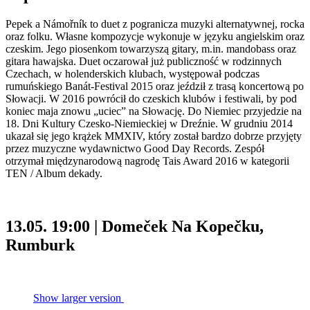
Pepek a Námořník to duet z pogranicza muzyki alternatywnej, rocka
oraz folku. Własne kompozycje wykonuje w języku angielskim oraz
czeskim. Jego piosenkom towarzyszą gitary, m.in. mandobass oraz
gitara hawajska. Duet oczarował już publiczność w rodzinnych
Czechach, w holenderskich klubach, występował podczas
rumuńskiego Banát-Festival 2015 oraz jeździł z trasą koncertową po
Słowacji. W 2016 powrócił do czeskich klubów i festiwali, by pod
koniec maja znowu „uciec” na Słowację. Do Niemiec przyjedzie na
18. Dni Kultury Czesko-Niemieckiej w Dreźnie. W grudniu 2014
ukazał się jego krążek MMXIV, który został bardzo dobrze przyjęty
przez muzyczne wydawnictwo Good Day Records. Zespół
otrzymał międzynarodową nagrodę Tais Award 2016 w kategorii
TEN / Album dekady.
13.05. 19:00 | Domeček Na Kopečku,
Rumburk
Show larger version