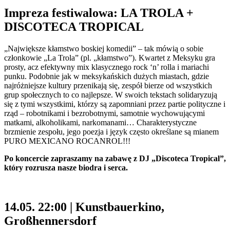
Impreza festiwalowa: LA TROLA +
DISCOTECA TROPICAL
„Największe kłamstwo boskiej komedii” – tak mówią o sobie
członkowie „La Trola” (pl. „kłamstwo”). Kwartet z Meksyku gra
prosty, acz efektywny mix klasycznego rock ‘n’ rolla i mariachi
punku. Podobnie jak w meksykańskich dużych miastach, gdzie
najróżniejsze kultury przenikają się, zespół bierze od wszystkich
grup społecznych to co najlepsze. W swoich tekstach solidaryzują
się z tymi wszystkimi, którzy są zapomniani przez partie polityczne i
rząd – robotnikami i bezrobotnymi, samotnie wychowującymi
matkami, alkoholikami, narkomanami… Charakterystyczne
brzmienie zespołu, jego poezja i język często określane są mianem
PURO MEXICANO ROCANROL!!!
Po koncercie zapraszamy na zabawę z DJ „Discoteca Tropical”,
który rozrusza nasze biodra i serca.
14.05. 22:00 | Kunstbauerkino,
Großhennersdorf