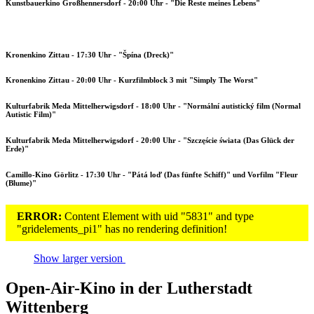
Kunstbauerkino Großhennersdorf - 20:00 Uhr - "Die Reste meines Lebens"
Kronenkino Zittau - 17:30 Uhr - "Špína (Dreck)"
Kronenkino Zittau - 20:00 Uhr - Kurzfilmblock 3 mit "Simply The Worst"
Kulturfabrik Meda Mittelherwigsdorf - 18:00 Uhr - "Normální autistický film (Normal
Autistic Film)"
Kulturfabrik Meda Mittelherwigsdorf - 20:00 Uhr - "Szczęście świata (Das Glück der
Erde)"
Camillo-Kino Görlitz - 17:30 Uhr - "Pátá loď (Das fünfte Schiff)" und Vorfilm "Fleur
(Blume)"
ERROR:
Content Element with uid "5831" and type
"gridelements_pi1" has no rendering definition!
Show larger version
Open-Air-Kino in der Lutherstadt
Wittenberg