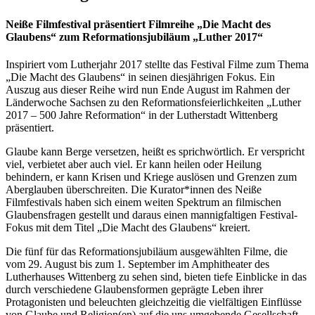
Neiße Filmfestival präsentiert Filmreihe „Die Macht des
Glaubens“ zum Reformationsjubiläum „Luther 2017“
Inspiriert vom Lutherjahr 2017 stellte das Festival Filme zum Thema
„Die Macht des Glaubens“ in seinen diesjährigen Fokus. Ein
Auszug aus dieser Reihe wird nun Ende August im Rahmen der
Länderwoche Sachsen zu den Reformationsfeierlichkeiten „Luther
2017 – 500 Jahre Reformation“ in der Lutherstadt Wittenberg
präsentiert.
Glaube kann Berge versetzen, heißt es sprichwörtlich. Er verspricht
viel, verbietet aber auch viel. Er kann heilen oder Heilung
behindern, er kann Krisen und Kriege auslösen und Grenzen zum
Aberglauben überschreiten. Die Kurator*innen des Neiße
Filmfestivals haben sich einem weiten Spektrum an filmischen
Glaubensfragen gestellt und daraus einen mannigfaltigen Festival-
Fokus mit dem Titel „Die Macht des Glaubens“ kreiert.
Die fünf für das Reformationsjubiläum ausgewählten Filme, die
vom 29. August bis zum 1. September im Amphitheater des
Lutherhauses Wittenberg zu sehen sind, bieten tiefe Einblicke in das
durch verschiedene Glaubensformen geprägte Leben ihrer
Protagonisten und beleuchten gleichzeitig die vielfältigen Einflüsse
von Glaube und Religion(en) auf die uns umgebende Gesellschaft.