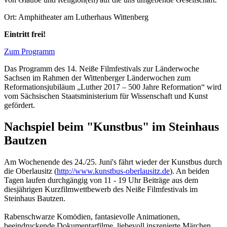
Ort: Amphitheater am Lutherhaus Wittenberg
Eintritt frei!
Zum Programm
Das Programm des 14. Neiße Filmfestivals zur Länderwoche
Sachsen im Rahmen der Wittenberger Länderwochen zum
Reformationsjubiläum „Luther 2017 – 500 Jahre Reformation“ wird
vom Sächsischen Staatsministerium für Wissenschaft und Kunst
gefördert.
Nachspiel beim "Kunstbus" im Steinhaus
Bautzen
Am Wochenende des 24./25. Juni's fährt wieder der Kunstbus durch
die Oberlausitz (
http://www.kunstbus-oberlausitz.de
). An beiden
Tagen laufen durchgängig von 11 - 19 Uhr Beiträge aus dem
diesjährigen Kurzfilmwettbewerb des Neiße Filmfestivals im
Steinhaus Bautzen.
Rabenschwarze Komödien, fantasievolle Animationen,
beeindruckende Dokumentarfilme, liebevoll inszenierte Märchen,