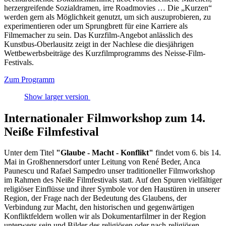
herzergreifende Sozialdramen, irre Roadmovies … Die „Kurzen“
werden gern als Möglichkeit genutzt, um sich auszuprobieren, zu
experimentieren oder um Sprungbrett für eine Karriere als
Filmemacher zu sein. Das Kurzfilm-Angebot anlässlich des
Kunstbus-Oberlausitz zeigt in der Nachlese die diesjährigen
Wettbewerbsbeiträge des Kurzfilmprogramms des Neisse-Film-
Festivals.
Zum Programm
Show larger version
Internationaler Filmworkshop zum 14.
Neiße Filmfestival
Unter dem Titel
"Glaube - Macht - Konflikt"
findet vom 6. bis 14.
Mai in Großhennersdorf unter Leitung von
René Beder, Anca
Paunescu und Rafael Sampedro unser traditioneller Filmworkshop
im Rahmen des Neiße Filmfestivals statt. Auf den Spuren vielfältiger
religiöser Einflüsse und ihrer Symbole vor den Haustüren in unserer
Region, der Frage nach der Bedeutung des Glaubens, der
Verbindung zur Macht, den historischen und gegenwärtigen
Konfliktfeldern wollen wir als Dokumentarfilmer in der Region
unterwegs sein und Bilder des religiösen oder nach-religiösen