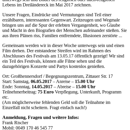
Lebens im Dreiländereck im Mai 2017 zeichnen.
Unsere Fragen, Eindrücke und Vermutungen sind Teil einer
erzählbaren, interessanten Gegenwart. Zeitzeugen und Wegmale
bringen uns auf die Spur der erlebten Vergangenheit, wo Glaube
und Macht in den Biografien der Menschen aufeinander stießen. Sie
aus ihren Plänen riss, Familien entfremdete, Illusionen zerstörte ...
Gemeinsam werden wir in dieser Woche unterwegs sein und einen
Film drehen. Der entstandene Streifen wird im Rahmen des
Abschlusses des Festivals am 13.05.17 öffentlich gezeigt! Wir sind
ein Teil des Festivals, können alle Filme sehen und die
dazugehörigen Konzerte und Partys kostenlos genießen.
Ort: Großhennersdorf / Begegnungszentrum, Zittauer Str. 17
Start: Samstag,
06.05.2017
– Anreise –
15.00 Uhr
Ende: Sonntag,
14.05.2017
– Abreise –
15.00 Uhr
Teilnehmerbeitrag:
75 Euro
Verpflegung, Unterkunft, Programm
etc.
(Am möglicherweise fehlenden Geld soll die Teilnahme im
Einzelfall nicht scheitern. Fragt einfach nach!)
Anmeldung, Fragen und weitere Infos:
Frank Rischer
Mobil: 0049 170 46 545 77