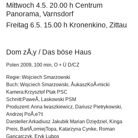
Mittwoch 4.5. 20.00 h Centrum
Panorama, Varnsdorf
Freitag 6.5. 15.00 h Kronenkino, Zittau
Dom zÅ‚y / Das böse Haus
Polen 2009, 100 min, O + Ü D/CZ
Regie: Wojciech Smarzowski
Buch: Wojciech Smarzowski, ÅukaszKoÅ›micki
Kamera:Krzysztof Ptak PSC
Schnitt:PaweÅ‚ Laskowski PSM
Produzent: Anna Iwaszkiewicz, Dariusz Pietrykowski,
Andrzej PoÅ‚e?‡
Darsteller:Arkadiusz Jakubik Marian Dziędziel, Kinga
Preis, BartÅ‚omiejTopa, Katarzyna Cynke, Roman
Gancarczyk, Eryk Lubos