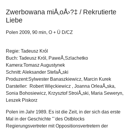
Zwerbowana miÅ‚oÅ›?‡ / Rekrutierte
Liebe
Polen 2009, 90 min, O + Ü D/CZ
Regie: Tadeusz Król
Buch: Tadeusz Król, PaweÅ‚Szlachetko
Kamera:Tomasz Augustynek
Schnitt: Aleksander StefaÅ„ski
Produzent:Sylwester Banaszkiewicz, Marcin Kurek
Darsteller: Robert Więckiewicz , Joanna OrleaÅ„ska,
Sonia Bohosiewicz, Krzysztof StroiÅ„ski, Maria Seweryn,
Leszek Piskorz
Polen im Jahr 1989. Es ist die Zeit, in der sich das erste
Mal in der Geschichte "¨des Ostblocks
Regierungsvertreter mit Oppositionsvertretern der