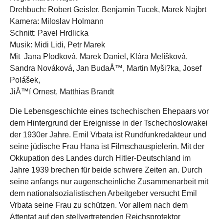
Drehbuch: Robert Geisler, Benjamin Tucek, Marek Najbrt
Kamera: Miloslav Holmann
Schnitt: Pavel Hrdlicka
Musik: Midi Lidi, Petr Marek
Mit Jana Plodková, Marek Daniel, Klára Melí­šková,
Sandra Nováková, Jan BudaÅ™, Martin Myši?ka, Josef
Polášek,
JiÅ™í­ Ornest, Matthias Brandt
Die Lebensgeschichte eines tschechischen Ehepaars vor
dem Hintergrund der Ereignisse in der Tschechoslowakei
der 1930er Jahre. Emil Vrbata ist Rundfunkredakteur und
seine jüdische Frau Hana ist Filmschauspielerin. Mit der
Okkupation des Landes durch Hitler-Deutschland im
Jahre 1939 brechen für beide schwere Zeiten an. Durch
seine anfangs nur augenscheinliche Zusammenarbeit mit
dem nationalsozialistischen Arbeitgeber versucht Emil
Vrbata seine Frau zu schützen. Vor allem nach dem
Attentat auf den stellvertretenden Reichsprotektor