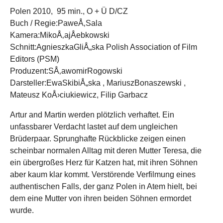
Polen 2010, 95 min., O + Ü D/CZ
Buch / Regie:PaweÅ‚Sala
Kamera:MikoÅ‚ajÅebkowski
Schnitt:AgnieszkaGliÅ„ska Polish Association of Film
Editors (PSM)
Produzent:SÅ‚awomirRogowski
Darsteller:EwaSkibiÅ„ska , MariuszBonaszewski ,
Mateusz KoÅ›ciukiewicz, Filip Garbacz
Artur and Martin werden plötzlich verhaftet. Ein
unfassbarer Verdacht lastet auf dem ungleichen
Brüderpaar. Sprunghafte Rückblicke zeigen einen
scheinbar normalen Alltag mit deren Mutter Teresa, die
ein übergroßes Herz für Katzen hat, mit ihren Söhnen
aber kaum klar kommt. Verstörende Verfilmung eines
authentischen Falls, der ganz Polen in Atem hielt, bei
dem eine Mutter von ihren beiden Söhnen ermordet
wurde.