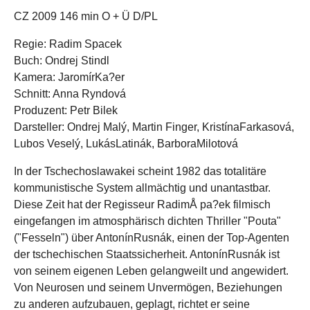
CZ 2009 146 min O + Ü D/PL
Regie: Radim Spacek
Buch: Ondrej Stindl
Kamera: Jaromí­rKa?er
Schnitt: Anna Ryndová
Produzent: Petr Bilek
Darsteller: Ondrej Malý, Martin Finger, Kristí­naFarkasová,
Lubos Veselý, LukásLatinák, BarboraMilotová
In der Tschechoslawakei scheint 1982 das totalitäre
kommunistische System allmächtig und unantastbar.
Diese Zeit hat der Regisseur RadimÅ pa?ek filmisch
eingefangen im atmosphärisch dichten Thriller "Pouta"
("Fesseln") über Antoní­nRusnák, einen der Top-Agenten
der tschechischen Staatssicherheit. Antoní­nRusnák ist
von seinem eigenen Leben gelangweilt und angewidert.
Von Neurosen und seinem Unvermögen, Beziehungen
zu anderen aufzubauen, geplagt, richtet er seine