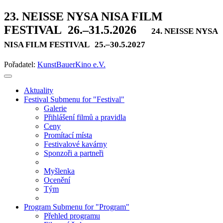
23. NEISSE NYSA NISA FILM
FESTIVAL
26.–31.5.2026
24. NEISSE NYSA
NISA FILM FESTIVAL
25.–30.5.2027
Pořadatel:
KunstBauerKino e.V.
Aktuality
Festival
Submenu for "Festival"
Galerie
Přihlášení filmů a pravidla
Ceny
Promítací místa
Festivalové kavárny
Sponzoři a partneři
Myšlenka
Ocenění
Tým
Program
Submenu for "Program"
Přehled programu