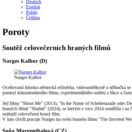
Deutsch
English
Polski
Čeština
Poroty
Soutěž celovečerních hraných filmů
Narges Kalhor (D)
Narges Kalhor
Oceňovaná íránsko-německá režisérka, videoumělkyně a střihačka se n
pomezí dokumentárního filmu, experimentálního umění a fikce a často s
Její filmy "Shoot Me" (2013), "In the Name of Scheherazade oder Der
hraných filmů "Shahid" (2024), se kterým v roce 2024 soutěžila i n
nejlepší celovečerní hraný film.
V tuto chvíli pracuje Narges na svém hraném filmu "The Inverted Wel
Soňa Morgenthalová (CZ)