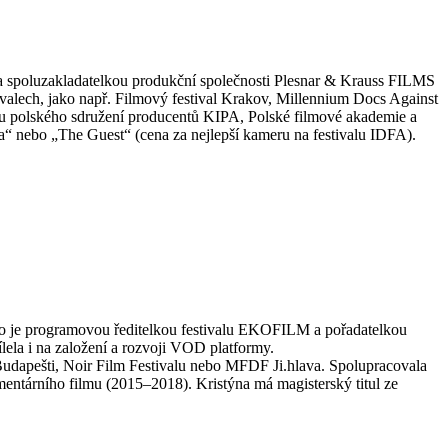
 a spoluzakladatelkou produkční společnosti Plesnar & Krauss FILMS
ivalech, jako např. Filmový festival Krakov, Millennium Docs Against
ou polského sdružení producentů KIPA, Polské filmové akademie a
ta“ nebo „The Guest“ (cena za nejlepší kameru na festivalu IDFA).
ho je programovou ředitelkou festivalu EKOFILM a pořadatelkou
ílela i na založení a rozvoji VOD platformy.
 Budapešti, Noir Film Festivalu nebo MFDF Ji.hlava. Spolupracovala
mentárního filmu (2015–2018). Kristýna má magisterský titul ze