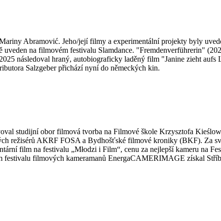
ariny Abramović. Jeho/její filmy a experimentální projekty byly uved
 uveden na filmovém festivalu Slamdance. "Fremdenverführerin" (2022)
2025 následoval hraný, autobiograficky laděný film "Janine zieht aufs 
tributora Salzgeber přichází nyní do německých kin.
voval studijní obor filmová tvorba na Filmové škole Krzysztofa Kieśl
vých režisérů AKRF FOSA a Bydhošťské filmové kroniky (BKF). Za sv
ntární film na festivalu „Młodzi i Film“, cenu za nejlepší kameru na 
m festivalu filmových kameramanů EnergaCAMERIMAGE získal Stříbrn