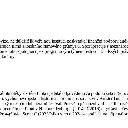
vize, nejdůležitější veřejnou instituci poskytující finanční podporu au
ních filmů a lokálního filmového průmyslu. Spolupracuje s mezinárodní
mě toho spolupracuje s programovým týmem festivalu o lidských práve
 kultury.
ilmotéky a v této funkci je také odpovědnou za podobu sekcí Retrospek
u, východoevropskou historii a národní hospodářství v Amsterdamu a ru
línský mezinárodní literární festival. Po svém působení v oblasti fil
kumentárních filmů v Neubrandenburgu (2014 až 2016) a goEast – Fes
ost-)Soviet Screen" (2023/24) a v roce 2024 se podílela na přípravě s