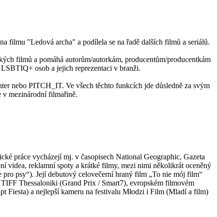
filmu "Ledová archa" a podílela se na řadě dalších filmů a seriálů.
krátkých filmů a pomáhá autorům/autorkám, producentům/producentkám
y LSBTIQ+ osob a jejich reprezentaci v branži.
enter nebo PITCH_IT. Ve všech těchto funkcích jde důsledně za svým
e v mezinárodní filmařině.
fické práce vycházejí mj. v časopisech National Geographic, Gazeta
videa, reklamní spoty a krátké filmy, mezi nimi několikrát oceněný
ro psy“). Její debutový celovečerní hraný film „To nie mój film“
), TIFF Thessaloniki (Grand Prix / Smart7), evropském filmovém
Fiesta) a nejlepší kameru na festivalu Młodzi i Film (Mladí a film)