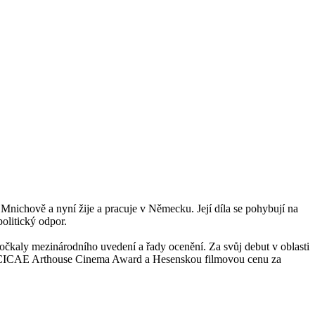
Mnichově a nyní žije a pracuje v Německu. Její díla se pohybují na
politický odpor.
očkaly mezinárodního uvedení a řady ocenění. Za svůj debut v oblasti
ari, CICAE Arthouse Cinema Award a Hesenskou filmovou cenu za