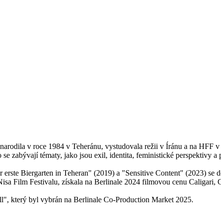
arodila v roce 1984 v Teheránu, vystudovala režii v Íránu a na HFF v 
e zabývají tématy, jako jsou exil, identita, feministické perspektivy a 
 erste Biergarten in Teheran" (2019) a "Sensitive Content" (2023) se d
a Nisa Film Festivalu, získala na Berlinale 2024 filmovou cenu Calig
l", který byl vybrán na Berlinale Co-Production Market 2025.