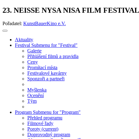
23. NEISSE NYSA NISA FILM FESTIVA
Pořadatel:
KunstBauerKino e.V.
Aktuality
Festival
Submenu for "Festival"
Galerie
Přihlášení filmů a pravidla
Ceny
Promítací místa
Festivalové kavárny
Sponzoři a partneři
Myšlenka
Ocenění
Tým
Program
Submenu for "Program"
Přehled programu
Filmové řady
Poroty
(current)
Doprovodný program