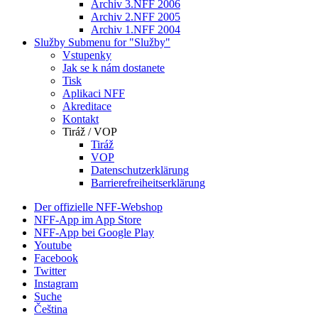
Archiv 3.NFF 2006
Archiv 2.NFF 2005
Archiv 1.NFF 2004
Služby
Submenu for "Služby"
Vstupenky
Jak se k nám dostanete
Tisk
Aplikaci NFF
Akreditace
Kontakt
Tiráž / VOP
Tiráž
VOP
Datenschutzerklärung
Barrierefreiheitserklärung
Der offizielle NFF-Webshop
NFF-App im App Store
NFF-App bei Google Play
Youtube
Facebook
Twitter
Instagram
Suche
Čeština