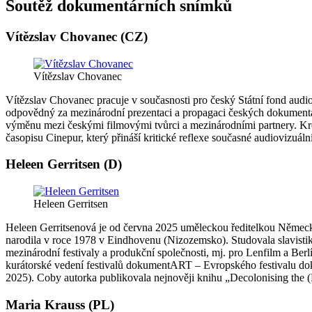
Soutěž dokumentárních snímků
Vítězslav Chovanec (CZ)
Vítězslav Chovanec
Vítězslav Chovanec pracuje v současnosti pro český Státní fond audio
odpovědný za mezinárodní prezentaci a propagaci českých dokumentár
výměnu mezi českými filmovými tvůrci a mezinárodními partnery. Kro
časopisu Cinepur, který přináší kritické reflexe současné audiovizuální
Heleen Gerritsen (D)
Heleen Gerritsen
Heleen Gerritsenová je od června 2025 uměleckou ředitelkou Německé f
narodila v roce 1978 v Eindhovenu (Nizozemsko). Studovala slavistik
mezinárodní festivaly a produkční společnosti, mj. pro Lenfilm a Ber
kurátorské vedení festivalů dokumentART – Evropského festivalu do
2025). Coby autorka publikovala nejnověji knihu „Decolonising the (P
Maria Krauss (PL)