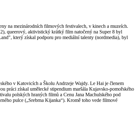
eny na mezinárodních filmových festivalech, v kinech a muzeích.
, queerový, aktivistický krátký film natočený na Super 8 byl
Land", který získal podporu pro mediální talenty (nordmedia), byl
owského v Katovicích a Školu Andrzeje Wajdy. Le Hai je členem
ou práci získal umělecké stipendium maršála Kujavsko-pomořského
Festivalu polských hraných filmů a Cenu Jana Machulského pod
ého pulce („Srebrna Kijanka“). Kromě toho vede filmové