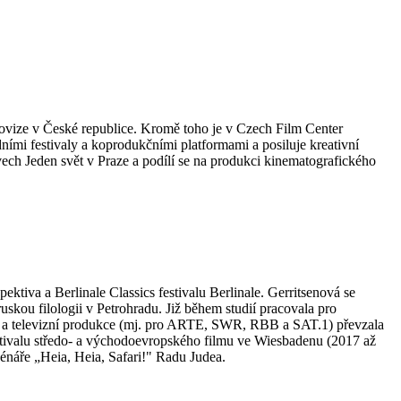
diovize v České republice. Kromě toho je v Czech Film Center
mi festivaly a koprodukčními platformami a posiluje kreativní
ch Jeden svět v Praze a podílí se na produkci kinematografického
tiva a Berlinale Classics festivalu Berlinale. Gerritsenová se
skou filologii v Petrohradu. Již během studií pracovala pro
mové a televizní produkce (mj. pro ARTE, SWR, RBB a SAT.1) převzala
tivalu středo- a východoevropského filmu ve Wiesbadenu (2017 až
cénáře „Heia, Heia, Safari!" Radu Judea.