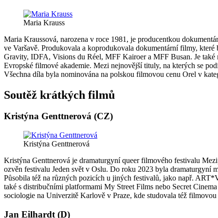
Maria Krauss
Maria Kraussová, narozena v roce 1981, je producentkou dokumentárn
ve Varšavě. Produkovala a koprodukovala dokumentární filmy, které b
Gravity, IDFA, Visions du Réel, MFF Kairoer a MFF Busan. Je také 
Evropské filmové akademie. Mezi nejnovější tituly, na kterých se pod
Všechna díla byla nominována na polskou filmovou cenu Orel v katego
Soutěž krátkých filmů
Kristýna Genttnerová (CZ)
Kristýna Genttnerová
Kristýna Genttnerová je dramaturgyní queer filmového festivalu Me
ozvěn festivalu Jeden svět v Oslu. Do roku 2023 byla dramaturgyní me
Působila též na různých pozicích u jiných festivalů, jako např. ART
také s distribučními platformami My Street Films nebo Secret Cinema 
sociologie na Univerzitě Karlově v Praze, kde studovala též filmovou te
Jan Eilhardt (D)