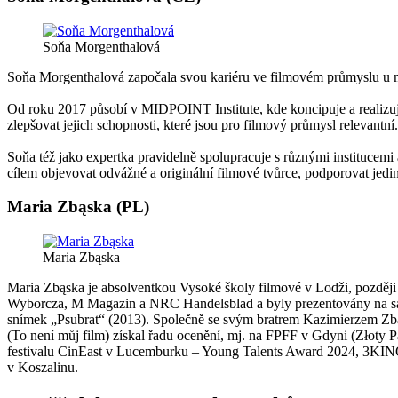
Soňa Morgenthalová
Soňa Morgenthalová započala svou kariéru ve filmovém průmyslu u me
Od roku 2017 působí v MIDPOINT Institute, kde koncipuje a realizu
zlepšovat jejich schopnosti, které jsou pro filmový průmysl relevant
Soňa též jako expertka pravidelně spolupracuje s různými instituce
cílem objevovat odvážné a originální filmové tvůrce, podporovat jed
Maria Zbąska (PL)
Maria Zbąska
Maria Zbąska je absolventkou Vysoké školy filmové v Lodži, později Š
Wyborcza, M Magazin a NRC Handelsblad a byly prezentovány na samos
snímek „Psubrat“ (2013). Společně se svým bratrem Kazimierzem Zbąs
(To není můj film) získal řadu ocenění, mj. na FPFF v Gdyni (Złoty 
festivalu CinEast v Lucemburku – Young Talents Award 2024, 3KINO Pra
v Koszalinu.