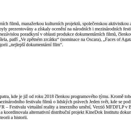
ích filmů, manažerkou kulturních projektů, společenskou aktivistkou
yly prezentovány a získaly ocenění na národních i mezinárodních fest
nezávislou poradkyní v oblasti produkce dokumentárních filmů, členk
ílela, patří „Ve zpětném zrcátku“ (nominace na Oscara), „Faces of Aga
rii „nejlepší dokumentární film“.
zipatra, kde je již od roku 2018 členkou programového týmu. Kromě to
zinárodního festivalu filmů o lidských právech Jeden svět, kde se pod
*VR – Festivalu virtuální reality a imerzního umění, Verzió MFDFLP v
a koordinovala alternativní distribuční projekt KineDok Institutu doku
orii a historii.