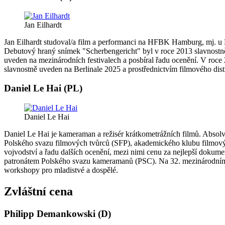
Jan Eilhardt
Jan Eilhardt studoval/a film a performanci na HFBK Hamburg, mj. u M
Debutový hraný snímek "Scherbengericht" byl v roce 2013 slavnostně
uveden na mezinárodních festivalech a posbíral řadu ocenění. V roce 
slavnostně uveden na Berlinale 2025 a prostřednictvím filmového dis
Daniel Le Hai (PL)
Daniel Le Hai
Daniel Le Hai je kameraman a režisér krátkometrážních filmů. Absol
Polského svazu filmových tvůrců (SFP), akademického klubu filmo
vojvodství a řadu dalších ocenění, mezi nimi cenu za nejlepší dokume
patronátem Polského svazu kameramanů (PSC). Na 32. mezinárodní
workshopy pro mladistvé a dospělé.
Zvláštní cena
Philipp Demankowski (D)