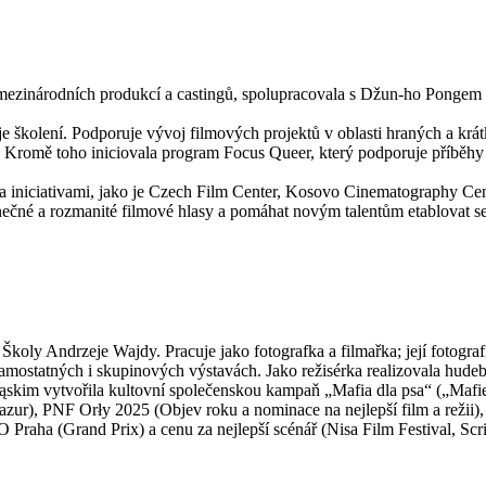
zinárodních produkcí a castingů, spolupracovala s Džun-ho Pongem na 
je školení. Podporuje vývoj filmových projektů v oblasti hraných a 
ní. Kromě toho iniciovala program Focus Queer, který podporuje příběh
mi a iniciativami, jako je Czech Film Center, Kosovo Cinematography C
inečné a rozmanité filmové hlasy a pomáhat novým talentům etablovat s
koly Andrzeje Wajdy. Pracuje jako fotografka a filmařka; její fotogra
tatných i skupinových výstavách. Jako režisérka realizovala hudební 
kim vytvořila kultovní společenskou kampaň „Mafia dla psa“ („Mafie p
Pazur), PNF Orły 2025 (Objev roku a nominace na nejlepší film a režii
ha (Grand Prix) a cenu za nejlepší scénář (Nisa Film Festival, Script 