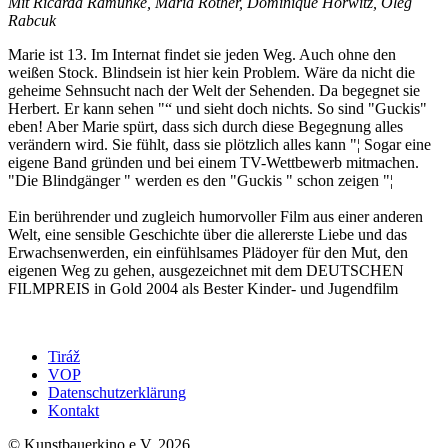
Mit Ricarda Ramünke, Maria Rother, Dominique Horwitz, Oleg
Rabcuk
Marie ist 13. Im Internat findet sie jeden Weg. Auch ohne den
weißen Stock. Blindsein ist hier kein Problem. Wäre da nicht die
geheime Sehnsucht nach der Welt der Sehenden. Da begegnet sie
Herbert. Er kann sehen "“ und sieht doch nichts. So sind "Guckis"
eben! Aber Marie spürt, dass sich durch diese Begegnung alles
verändern wird. Sie fühlt, dass sie plötzlich alles kann "¦ Sogar eine
eigene Band gründen und bei einem TV-Wettbewerb mitmachen.
"Die Blindgänger " werden es den "Guckis " schon zeigen "¦
Ein berührender und zugleich humorvoller Film aus einer anderen
Welt, eine sensible Geschichte über die allererste Liebe und das
Erwachsenwerden, ein einfühlsames Plädoyer für den Mut, den
eigenen Weg zu gehen, ausgezeichnet mit dem DEUTSCHEN
FILMPREIS in Gold 2004 als Bester Kinder- und Jugendfilm
Tiráž
VOP
Datenschutzerklärung
Kontakt
© Kunstbauerkino e.V. 2026