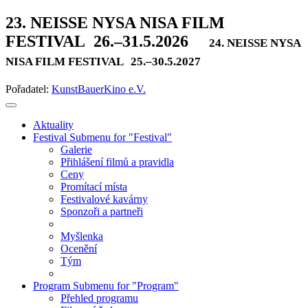
23. NEISSE NYSA NISA FILM
FESTIVAL
26.–31.5.2026
24. NEISSE NYSA
NISA FILM FESTIVAL
25.–30.5.2027
Pořadatel:
KunstBauerKino e.V.
Aktuality
Festival
Submenu for "Festival"
Galerie
Přihlášení filmů a pravidla
Ceny
Promítací místa
Festivalové kavárny
Sponzoři a partneři
Myšlenka
Ocenění
Tým
Program
Submenu for "Program"
Přehled programu