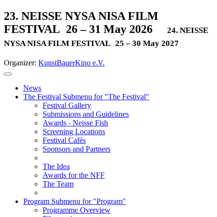
23. NEISSE NYSA NISA FILM
FESTIVAL
26 – 31 May 2026
24. NEISSE
NYSA NISA FILM FESTIVAL
25 – 30 May 2027
Organizer:
KunstBauerKino e.V.
News
The Festival
Submenu for "The Festival"
Festival Gallery
Submissions and Guidelines
Awards - Neisse Fish
Screening Locations
Festival Cafés
Sponsors and Partners
The Idea
Awards for the NFF
The Team
Program
Submenu for "Program"
Programme Overview