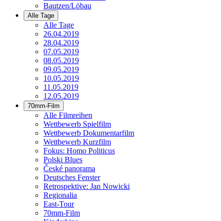
Bautzen/Löbau
Alle Tage
Alle Tage
26.04.2019
28.04.2019
07.05.2019
08.05.2019
09.05.2019
10.05.2019
11.05.2019
12.05.2019
70mm-Film
Alle Filmreihen
Wettbewerb Spielfilm
Wettbewerb Dokumentarfilm
Wettbewerb Kurzfilm
Fokus: Homo Politicus
Polski Blues
České panorama
Deutsches Fenster
Retrospektive: Jan Nowicki
Regionalia
East-Tour
70mm-Film