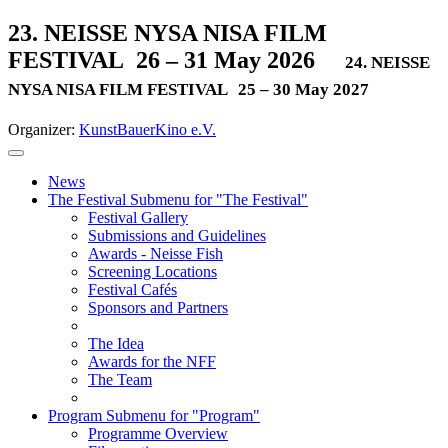
23. NEISSE NYSA NISA FILM
FESTIVAL
26 – 31 May 2026
24. NEISSE
NYSA NISA FILM FESTIVAL
25 – 30 May 2027
Organizer:
KunstBauerKino e.V.
News
The Festival
Submenu for "The Festival"
Festival Gallery
Submissions and Guidelines
Awards - Neisse Fish
Screening Locations
Festival Cafés
Sponsors and Partners
The Idea
Awards for the NFF
The Team
Program
Submenu for "Program"
Programme Overview