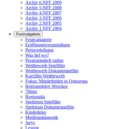
Archiv 6.NFF 2009
Archiv 5.NFF 2008
Archiv 4.NFF 2007
Archiv 3.NFF 2006
Archiv 2.NFF 2005
Archiv 1.NFF 2004
Festivalgalerie
Festivalgalerie
Eröffnungsveranstaltung
Preisverleihung
Was lief wo?
Programmheft online
Wettbewerb Spielfilm
Wettbewerb Dokumentarfilm
Kurzfilm Wettbewerb
Fokus: Minderheiten in Osteuropa
Retrospektive Wrocław
70mm
Regionalia
Spektrum Spielfilm
Spektrum Dokumentarfilm
Kinderkino
Medienpädagogik
Jurys
Lesung