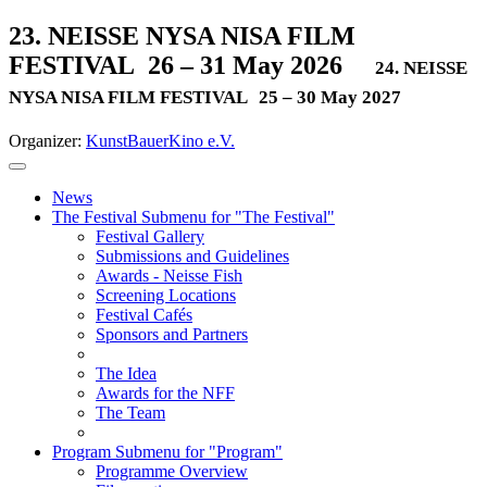
23. NEISSE NYSA NISA FILM
FESTIVAL
26 – 31 May 2026
24. NEISSE
NYSA NISA FILM FESTIVAL
25 – 30 May 2027
Organizer:
KunstBauerKino e.V.
News
The Festival
Submenu for "The Festival"
Festival Gallery
Submissions and Guidelines
Awards - Neisse Fish
Screening Locations
Festival Cafés
Sponsors and Partners
The Idea
Awards for the NFF
The Team
Program
Submenu for "Program"
Programme Overview