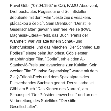
Pavel Göbl (*07.04.1967 in CZ), FAMU-Absolvent,
Drehbuchautor, Regisseur und Schriftsteller
debütierte mit dem Film "Ještě žiju s věšákem,
plácačkou a čepicí". Sein Drehbuch "Der stille
Gesellschafter" gewann mehrere Preise (RWE,
Magnesia-Litera-Preis), das Buch "Penis der
Wahrheit" war Vorlage für ein Schau- und
Rundfunkspiel und das Märchen "Der Schmied aus
Podlesí" siegte beim Juniorfest. Göbls erster
unabhängiger Film, "Gorila", erhielt den A.-
Stankovič-Preis und avancierte zum Kultfilm. Sein
zweiter Film "Sunrise Supervising" wurde mit dem
Zlatý-Trilobit-Preis und dem Spezialpreis des
Filmverbandes Sachsen geehrt. Derzeit arbeitet
Göbl am Buch "Das Klonen des Narren", am
Schauspiel "Der Präsidentenwechsel" und an der
Vorbereitung des Spielfilms "Der stille
Gesellschafter".