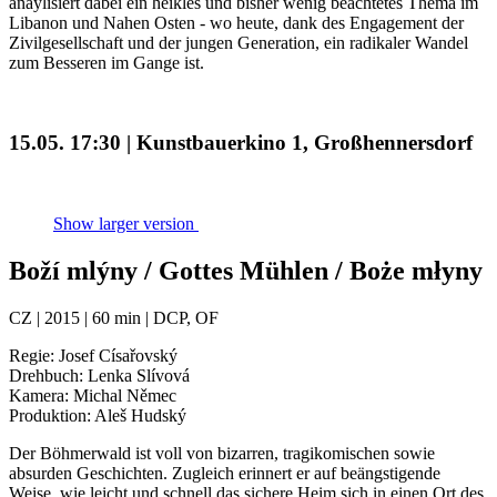
anaylisiert dabei ein heikles und bisher wenig beachtetes Thema im
Libanon und Nahen Osten - wo heute, dank des Engagement der
Zivilgesellschaft und der jungen Generation, ein radikaler Wandel
zum Besseren im Gange ist.
15.05. 17:30 | Kunstbauerkino 1, Großhennersdorf
Show larger version
Boží mlýny / Gottes Mühlen / Boże młyny
CZ | 2015 | 60 min | DCP, OF
Regie: Josef Císařovský
Drehbuch: Lenka Slívová
Kamera: Michal Němec
Produktion: Aleš Hudský
Der Böhmerwald ist voll von bizarren, tragikomischen sowie
absurden Geschichten. Zugleich erinnert er auf beängstigende
Weise, wie leicht und schnell das sichere Heim sich in einen Ort des