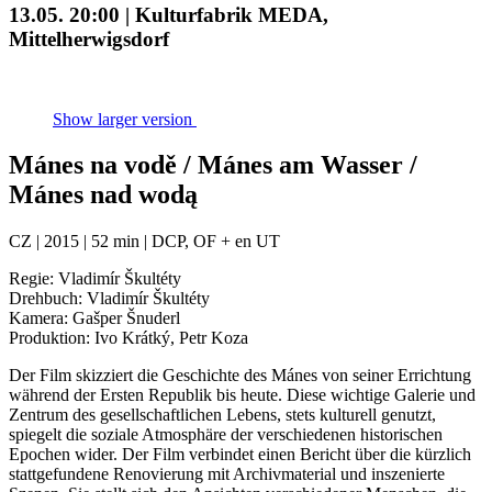
13.05. 20:00 | Kulturfabrik MEDA,
Mittelherwigsdorf
Show larger version
Mánes na vodě / Mánes am Wasser /
Mánes nad wodą
CZ | 2015 | 52 min | DCP, OF + en UT
Regie: Vladimír Škultéty
Drehbuch: Vladimír Škultéty
Kamera: Gašper Šnuderl
Produktion: Ivo Krátký, Petr Koza
Der Film skizziert die Geschichte des Mánes von seiner Errichtung
während der Ersten Republik bis heute. Diese wichtige Galerie und
Zentrum des gesellschaftlichen Lebens, stets kulturell genutzt,
spiegelt die soziale Atmosphäre der verschiedenen historischen
Epochen wider. Der Film verbindet einen Bericht über die kürzlich
stattgefundene Renovierung mit Archivmaterial und inszenierte