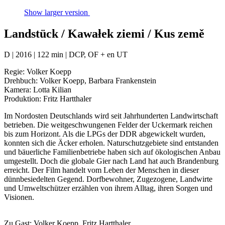
Show larger version
Landstück / Kawałek ziemi / Kus země
D | 2016 | 122 min | DCP, OF + en UT
Regie: Volker Koepp
Drehbuch: Volker Koepp, Barbara Frankenstein
Kamera: Lotta Kilian
Produktion: Fritz Hartthaler
Im Nordosten Deutschlands wird seit Jahrhunderten Landwirtschaft
betrieben. Die weitgeschwungenen Felder der Uckermark reichen
bis zum Horizont. Als die LPGs der DDR abgewickelt wurden,
konnten sich die Äcker erholen. Naturschutzgebiete sind entstanden
und bäuerliche Familienbetriebe haben sich auf ökologischen Anbau
umgestellt. Doch die globale Gier nach Land hat auch Brandenburg
erreicht. Der Film handelt vom Leben der Menschen in dieser
dünnbesiedelten Gegend. Dorfbewohner, Zugezogene, Landwirte
und Umweltschützer erzählen von ihrem Alltag, ihren Sorgen und
Visionen.
Zu Gast: Volker Koepp, Fritz Hartthaler