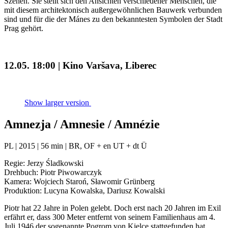
Szenen. Sie stellt sich den Ansichten verschiedener Menschen, die
mit diesem architektonisch außergewöhnlichen Bauwerk verbunden
sind und für die der Mánes zu den bekanntesten Symbolen der Stadt
Prag gehört.
12.05. 18:00 | Kino Varšava, Liberec
Show larger version
Amnezja / Amnesie / Amnézie
PL | 2015 | 56 min | BR, OF + en UT + dt Ü
Regie: Jerzy Śladkowski
Drehbuch: Piotr Piwowarczyk
Kamera: Wojciech Staroń, Sławomir Grünberg
Produktion: Lucyna Kowalska, Dariusz Kowalski
Piotr hat 22 Jahre in Polen gelebt. Doch erst nach 20 Jahren im Exil
erfährt er, dass 300 Meter entfernt von seinem Familienhaus am 4.
Juli 1946 der sogenannte Pogrom von Kielce stattgefunden hat.