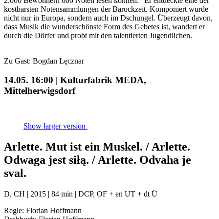
2.000 Bewohnern 600 Noten lesen können.“ Er entdeckte eine der
kostbarsten Notensammlungen der Barockzeit. Komponiert wurde
nicht nur in Europa, sondern auch im Dschungel. Überzeugt davon,
dass Musik die wunderschönste Form des Gebetes ist, wandert er
durch die Dörfer und probt mit den talentierten Jugendlichen.
Zu Gast: Bogdan Lęcznar
14.05. 16:00 | Kulturfabrik MEDA,
Mittelherwigsdorf
Show larger version
Arlette. Mut ist ein Muskel. / Arlette.
Odwaga jest siłą. / Arlette. Odvaha je
sval.
D, CH | 2015 | 84 min | DCP, OF + en UT + dt Ü
Regie: Florian Hoffmann