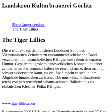
Landskron Kulturbrauerei Görlitz
Show larger version
The Tiger Lillies
The Tiger Lillies
Die wie direkt aus dem düsteren Londoner Soho des
Viktorianischen Zeitalters zu entstammend scheinende Band
verzaubert mit melancholischen Klängen und rabenschwarzem
Humor. Gepaart mit großem handwerklichen Können und einer
zauberhaften Performance haben sie einen Charme, dem man nur
schwer widerstehen kann, zu viel Spaß macht es sich in ihre
Abgründe hinabziehen zu lassen. Die musikalische Bandbreite
reicht von herzzerreißend schauri-schönen Balladen bis zu
ekstatischen Klezmer-Polka Klängen.
www.tigerlillies.com
Eintrittspreis: 22 € VVK (an allen Vorverkaufsstellen) und 27 € an