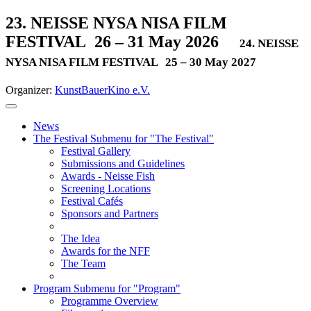
23. NEISSE NYSA NISA FILM
FESTIVAL
26 – 31 May 2026
24. NEISSE
NYSA NISA FILM FESTIVAL
25 – 30 May 2027
Organizer:
KunstBauerKino e.V.
News
The Festival
Submenu for "The Festival"
Festival Gallery
Submissions and Guidelines
Awards - Neisse Fish
Screening Locations
Festival Cafés
Sponsors and Partners
The Idea
Awards for the NFF
The Team
Program
Submenu for "Program"
Programme Overview