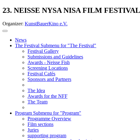
23. NEISSE NYSA NISA FILM FESTIVA
Organizer:
KunstBauerKino e.V.
News
The Festival
Submenu for "The Festival"
Festival Gallery
Submissions and Guidelines
Awards - Neisse Fish
Screening Locations
Festival Cafés
Sponsors and Partners
The Idea
Awards for the NFF
The Team
Program
Submenu for "Program"
Programme Overview
Film sections
Juries
supporting program