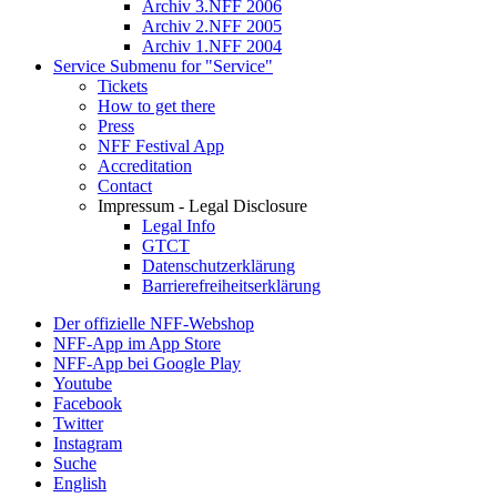
Archiv 3.NFF 2006
Archiv 2.NFF 2005
Archiv 1.NFF 2004
Service
Submenu for "Service"
Tickets
How to get there
Press
NFF Festival App
Accreditation
Contact
Impressum - Legal Disclosure
Legal Info
GTCT
Datenschutzerklärung
Barrierefreiheitserklärung
Der offizielle NFF-Webshop
NFF-App im App Store
NFF-App bei Google Play
Youtube
Facebook
Twitter
Instagram
Suche
English