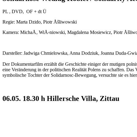
PL , DVD, OF + dt Ü
Regie:
Marta Dzido, Piotr Åšliwowski
Kamera:
MichaÅ‚ WiÅ›niowski, Magdalena Mosiewicz, Piotr Åšliw
Darsteller: Jadwiga Chmielowska, Anna Dodziuk, Joanna Duda-Gwia
Der Dokumentarfilm erzählt
die Geschichte einiger der mutigen poln
eine Veränderung in der politischen Realität Polens zu schaffen. Da
symbolische Tochter der Solidarnosc-Bewegung, versuchte sie es hier,
06.05. 18.30 h Hillersche Villa, Zittau