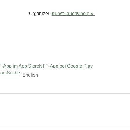
Organizer:
KunstBauerKino e.V.
-App im App Store
NFF-App bei Google Play
ram
Suche
English