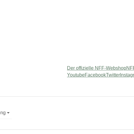
Der offizielle NFF-Webshop
NFF
Youtube
Facebook
Twitter
Instag
"
or "Service"
ung