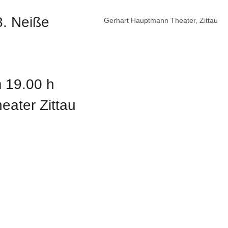
8. Neiße
Gerhart Hauptmann Theater, Zittau
m 19.00 h
ater Zittau
Show larger version