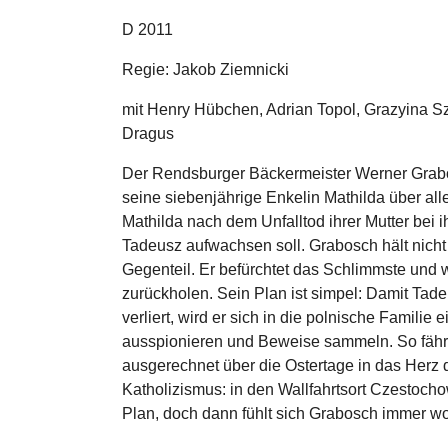
D 2011
Regie: Jakob Ziemnicki
mit Henry Hübchen, Adrian Topol, Grazyina S
Dragus
Der Rendsburger Bäckermeister Werner Grabo
seine siebenjährige Enkelin Mathilda über al
Mathilda nach dem Unfalltod ihrer Mutter bei 
Tadeusz aufwachsen soll. Grabosch hält nicht
Gegenteil. Er befürchtet das Schlimmste und w
zurückholen. Sein Plan ist simpel: Damit Tad
verliert, wird er sich in die polnische Familie 
ausspionieren und Beweise sammeln. So fährt
ausgerechnet über die Ostertage in das Herz 
Katholizismus: in den Wallfahrtsort Czestocho
Plan, doch dann fühlt sich Grabosch immer wo