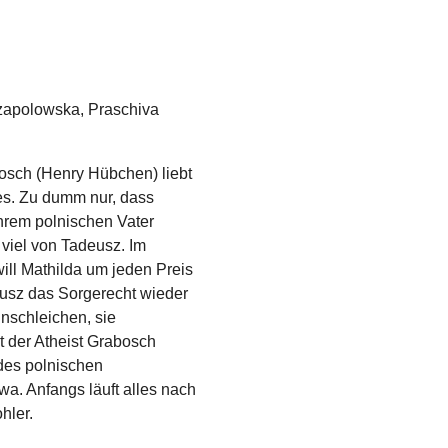
zapolowska, Praschiva
sch (Henry Hübchen) liebt
les. Zu dumm nur, dass
ihrem polnischen Vater
 viel von Tadeusz. Im
ill Mathilda um jeden Preis
eusz das Sorgerecht wieder
einschleichen, sie
 der Atheist Grabosch
des polnischen
wa. Anfangs läuft alles nach
hler.