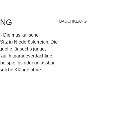
ANG
Show larger version
BAUCHKLANG
ie musikalische
itz in Niederösterreich. Die
quelle für sechs junge,
 auf hitparadeverdächtige
 beispiellos oder unfassbar.
 solche Klänge ohne